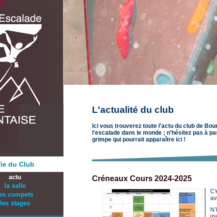
Aller au contenu principal
L'actualité du club
Ici vous trouverez toute l'actu du club de Bo
l'escalade dans le monde ; n'hésitez pas à pa
grimpe qui pourrait apparaître ici !
ie du Club
actu
Créneaux Cours 2024-2025
la salle
C'
les compets
av
les stages
N’
in