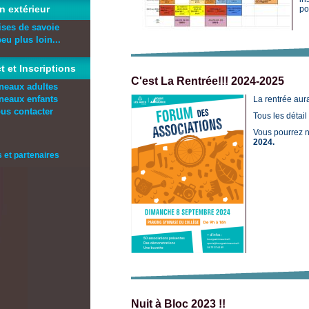
n extérieur
po
aises de savoie
eu plus loin...
t et Inscriptions
C'est La Rentrée!!! 2024-2025
neaux adultes
neaux enfants
La rentrée aur
us contacter
Tous les détail
Vous pourrez 
2024.
s et partenaires
Nuit à Bloc 2023 !!